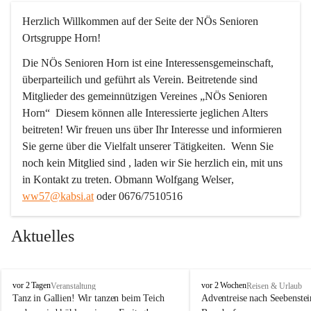
Herzlich Willkommen auf der Seite der NÖs Senioren 
Ortsgruppe Horn!
Die NÖs Senioren Horn ist eine Interessensgemeinschaft, 
überparteilich und geführt als Verein. Beitretende sind 
Mitglieder des gemeinnützigen Vereines „NÖs Senioren 
Horn“  Diesem können alle Interessierte jeglichen Alters 
beitreten! Wir freuen uns über Ihr Interesse und informieren 
Sie gerne über die Vielfalt unserer Tätigkeiten.  Wenn Sie 
noch kein Mitglied sind , laden wir Sie herzlich ein, mit uns 
in Kontakt zu treten. 
Obmann Wolfgang Welser
, 
ww57@kabsi.at
 oder 0676/7510516
Aktuelles
N
N
vor 2 Tagen
vor 2 Wochen
Veranstaltung
Reisen & Urlaub
Ö
Ö
Tanz in Gallien! Wir tanzen beim Teich 
Adventreise nach Seebenstei