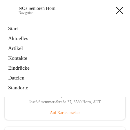
NÖs Senioren Horn
Navigation
NÖs Senioren Horn
Start
Aktuelles
öffnet
Unsere Termine
Artikel
in
Ordner
neuem
Kontakte
Tab
Eindrücke
Dateien
Standorte
Hauptadresse
Josef-Strommer-Straße 37, 3580 Horn, AUT
Auf Karte ansehen