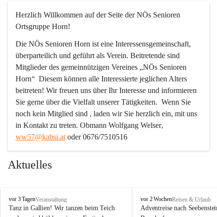
Herzlich Willkommen auf der Seite der NÖs Senioren 
Ortsgruppe Horn!
Die NÖs Senioren Horn ist eine Interessensgemeinschaft, 
überparteilich und geführt als Verein. Beitretende sind 
Mitglieder des gemeinnützigen Vereines „NÖs Senioren 
Horn“  Diesem können alle Interessierte jeglichen Alters 
beitreten! Wir freuen uns über Ihr Interesse und informieren 
Sie gerne über die Vielfalt unserer Tätigkeiten.  Wenn Sie 
noch kein Mitglied sind , laden wir Sie herzlich ein, mit uns 
in Kontakt zu treten. 
Obmann Wolfgang Welser
, 
ww57@kabsi.at
 oder 0676/7510516
Aktuelles
N
N
vor 3 Tagen
vor 2 Wochen
Veranstaltung
Reisen & Urlaub
Ö
Ö
Tanz in Gallien! Wir tanzen beim Teich 
Adventreise nach Seebenstei