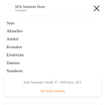
NÖs Senioren Horn
Navigation
NÖs Senioren Horn
Start
Aktuelles
öffnet
Unsere Termine
Artikel
in
Ordner
neuem
Kontakte
Tab
Eindrücke
Dateien
Standorte
Hauptadresse
Josef-Strommer-Straße 37, 3580 Horn, AUT
Auf Karte ansehen