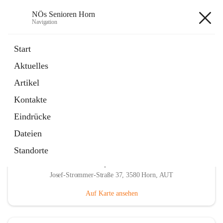
NÖs Senioren Horn
Navigation
NÖs Senioren Horn
Start
Aktuelles
öffnet
Unsere Termine
Artikel
in
Ordner
neuem
Kontakte
Tab
Eindrücke
Dateien
Standorte
Hauptadresse
Josef-Strommer-Straße 37, 3580 Horn, AUT
Auf Karte ansehen