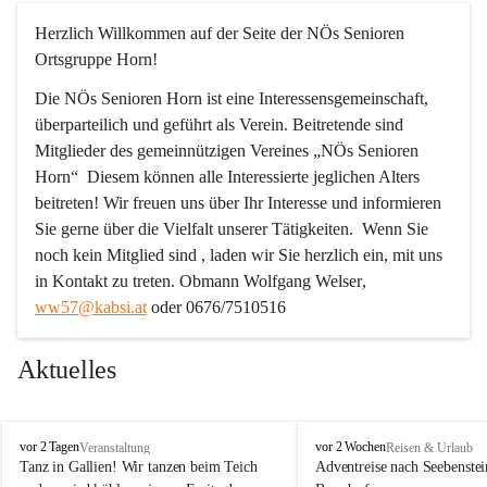
Herzlich Willkommen auf der Seite der NÖs Senioren 
Ortsgruppe Horn!
Die NÖs Senioren Horn ist eine Interessensgemeinschaft, 
überparteilich und geführt als Verein. Beitretende sind 
Mitglieder des gemeinnützigen Vereines „NÖs Senioren 
Horn“  Diesem können alle Interessierte jeglichen Alters 
beitreten! Wir freuen uns über Ihr Interesse und informieren 
Sie gerne über die Vielfalt unserer Tätigkeiten.  Wenn Sie 
noch kein Mitglied sind , laden wir Sie herzlich ein, mit uns 
in Kontakt zu treten. 
Obmann Wolfgang Welser
, 
ww57@kabsi.at
 oder 0676/7510516
Aktuelles
N
N
vor 2 Tagen
vor 2 Wochen
Veranstaltung
Reisen & Urlaub
Ö
Ö
Tanz in Gallien! Wir tanzen beim Teich 
Adventreise nach Seebenstei