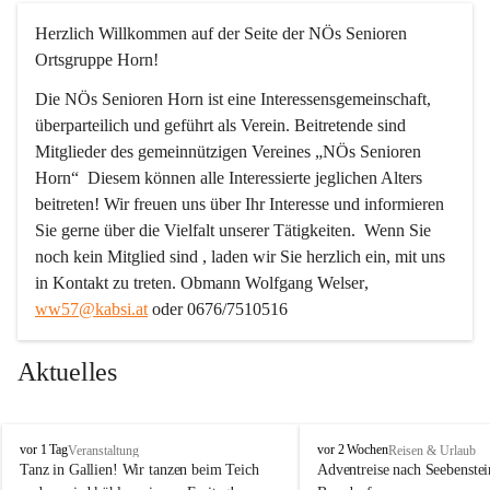
Herzlich Willkommen auf der Seite der NÖs Senioren 
Ortsgruppe Horn!
Die NÖs Senioren Horn ist eine Interessensgemeinschaft, 
überparteilich und geführt als Verein. Beitretende sind 
Mitglieder des gemeinnützigen Vereines „NÖs Senioren 
Horn“  Diesem können alle Interessierte jeglichen Alters 
beitreten! Wir freuen uns über Ihr Interesse und informieren 
Sie gerne über die Vielfalt unserer Tätigkeiten.  Wenn Sie 
noch kein Mitglied sind , laden wir Sie herzlich ein, mit uns 
in Kontakt zu treten. 
Obmann Wolfgang Welser
, 
ww57@kabsi.at
 oder 0676/7510516
Aktuelles
N
N
vor 1 Tag
vor 2 Wochen
Veranstaltung
Reisen & Urlaub
Ö
Ö
Tanz in Gallien! Wir tanzen beim Teich 
Adventreise nach Seebenstei