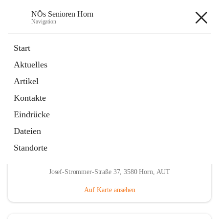
NÖs Senioren Horn
Navigation
NÖs Senioren Horn
Start
Aktuelles
öffnet
Unsere Termine
Artikel
in
Ordner
neuem
Kontakte
Tab
Eindrücke
Dateien
Standorte
Hauptadresse
Josef-Strommer-Straße 37, 3580 Horn, AUT
Auf Karte ansehen