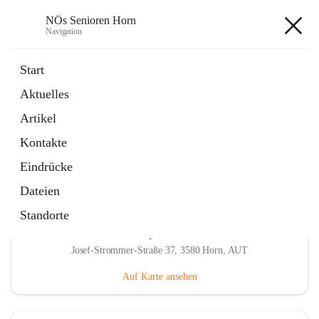
NÖs Senioren Horn
Navigation
NÖs Senioren Horn
Start
Aktuelles
öffnet
Unsere Termine
Artikel
in
Ordner
neuem
Kontakte
Tab
Eindrücke
Dateien
Standorte
Hauptadresse
Josef-Strommer-Straße 37, 3580 Horn, AUT
Auf Karte ansehen