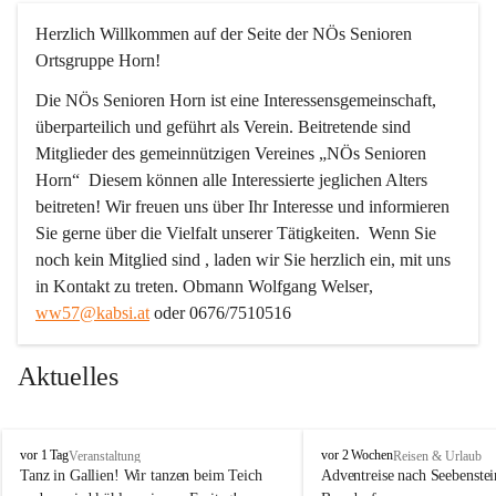
Herzlich Willkommen auf der Seite der NÖs Senioren 
Ortsgruppe Horn!
Die NÖs Senioren Horn ist eine Interessensgemeinschaft, 
überparteilich und geführt als Verein. Beitretende sind 
Mitglieder des gemeinnützigen Vereines „NÖs Senioren 
Horn“  Diesem können alle Interessierte jeglichen Alters 
beitreten! Wir freuen uns über Ihr Interesse und informieren 
Sie gerne über die Vielfalt unserer Tätigkeiten.  Wenn Sie 
noch kein Mitglied sind , laden wir Sie herzlich ein, mit uns 
in Kontakt zu treten. 
Obmann Wolfgang Welser
, 
ww57@kabsi.at
 oder 0676/7510516
Aktuelles
N
N
vor 1 Tag
vor 2 Wochen
Veranstaltung
Reisen & Urlaub
Ö
Ö
Tanz in Gallien! Wir tanzen beim Teich 
Adventreise nach Seebenstei