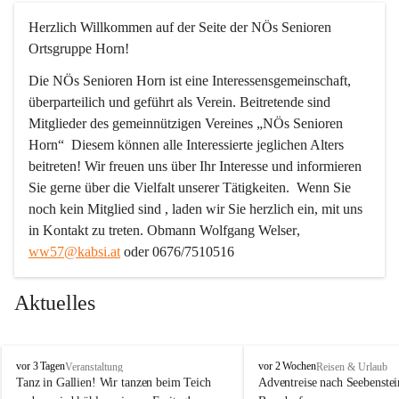
Herzlich Willkommen auf der Seite der NÖs Senioren 
Ortsgruppe Horn!
Die NÖs Senioren Horn ist eine Interessensgemeinschaft, 
überparteilich und geführt als Verein. Beitretende sind 
Mitglieder des gemeinnützigen Vereines „NÖs Senioren 
Horn“  Diesem können alle Interessierte jeglichen Alters 
beitreten! Wir freuen uns über Ihr Interesse und informieren 
Sie gerne über die Vielfalt unserer Tätigkeiten.  Wenn Sie 
noch kein Mitglied sind , laden wir Sie herzlich ein, mit uns 
in Kontakt zu treten. 
Obmann Wolfgang Welser
, 
ww57@kabsi.at
 oder 0676/7510516
Aktuelles
N
N
vor 3 Tagen
vor 2 Wochen
Veranstaltung
Reisen & Urlaub
Ö
Ö
Tanz in Gallien! Wir tanzen beim Teich 
Adventreise nach Seebenstei