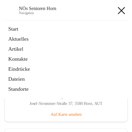
NÖs Senioren Horn
Navigation
NÖs Senioren Horn
Start
Aktuelles
öffnet
Unsere Termine
Artikel
in
Ordner
neuem
Kontakte
Tab
Eindrücke
Dateien
Standorte
Hauptadresse
Josef-Strommer-Straße 37, 3580 Horn, AUT
Auf Karte ansehen