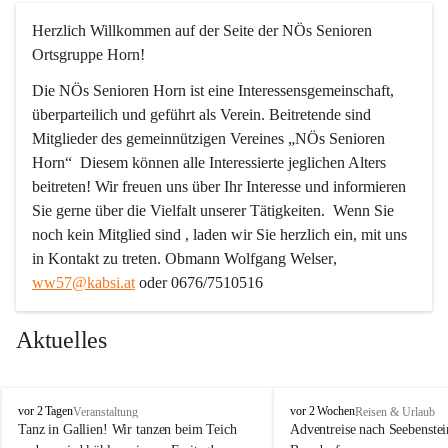
Herzlich Willkommen auf der Seite der NÖs Senioren 
Ortsgruppe Horn!
Die NÖs Senioren Horn ist eine Interessensgemeinschaft, 
überparteilich und geführt als Verein. Beitretende sind 
Mitglieder des gemeinnützigen Vereines „NÖs Senioren 
Horn“  Diesem können alle Interessierte jeglichen Alters 
beitreten! Wir freuen uns über Ihr Interesse und informieren 
Sie gerne über die Vielfalt unserer Tätigkeiten.  Wenn Sie 
noch kein Mitglied sind , laden wir Sie herzlich ein, mit uns 
in Kontakt zu treten. 
Obmann Wolfgang Welser
, 
ww57@kabsi.at
 oder 0676/7510516
Aktuelles
N
N
vor 2 Tagen
vor 2 Wochen
Veranstaltung
Reisen & Urlaub
Ö
Ö
Tanz in Gallien! Wir tanzen beim Teich 
Adventreise nach Seebenstei