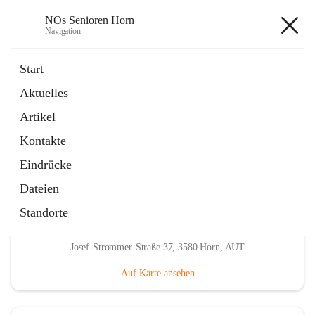
NÖs Senioren Horn
Navigation
NÖs Senioren Horn
Start
Aktuelles
öffnet
Unsere Termine
Artikel
in
Ordner
neuem
Kontakte
Tab
Eindrücke
Dateien
Standorte
Hauptadresse
Josef-Strommer-Straße 37, 3580 Horn, AUT
Auf Karte ansehen