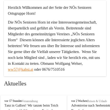
Herzlich Willkommen auf der Seite der NÖs Senioren 
Ortsgruppe Horn!
Die NÖs Senioren Horn ist eine Interessensgemeinschaft, 
überparteilich und geführt als Verein. Beitretende sind 
Mitglieder des gemeinnützigen Vereines „NÖs Senioren 
Horn“  Diesem können alle Interessierte jeglichen Alters 
beitreten! Wir freuen uns über Ihr Interesse und informieren 
Sie gerne über die Vielfalt unserer Tätigkeiten.  Wenn Sie 
noch kein Mitglied sind , laden wir Sie herzlich ein, mit uns 
in Kontakt zu treten. 
Obmann Wolfgang Welser
, 
ww57@kabsi.at
 oder 0676/7510516
Aktuelles
N
N
vor 17 Stunden
vor 2 Wochen
Veranstaltung
Reisen & Urlaub
Ö
Ö
Tanz in Gallien! Wir tanzen beim Teich 
Adventreise nach Seebenstei