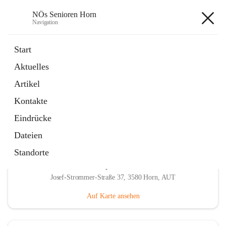
NÖs Senioren Horn
Navigation
NÖs Senioren Horn
Start
Aktuelles
öffnet
Unsere Termine
Artikel
in
Ordner
neuem
Kontakte
Tab
Eindrücke
Dateien
Standorte
Hauptadresse
Josef-Strommer-Straße 37, 3580 Horn, AUT
Auf Karte ansehen