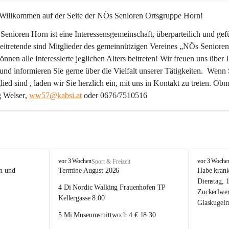
 Willkommen auf der Seite der NÖs Senioren Ortsgruppe Horn!
enioren Horn ist eine Interessensgemeinschaft, überparteilich und gefü
eitretende sind Mitglieder des gemeinnützigen Vereines „NÖs Senioren
nnen alle Interessierte jeglichen Alters beitreten! Wir freuen uns über I
 und informieren Sie gerne über die Vielfalt unserer Tätigkeiten.  Wenn
lied sind , laden wir Sie herzlich ein, mit uns in Kontakt zu treten. 
Obm
 Welser
, 
ww57@kabsi.at
 oder 0676/7510516
N
N
vor 3 Wochen
vor 3 Woche
Sport & Freizeit
Ö
Ö
n und 
Termine August 2026
Habe krank
s
s
Dienstag, 1
4 Di Nordic Walking Frauenhofen TP 
S
S
Zuckerlwer
e
e
Kellergasse 8.00
Glaskugelm
n
n
5 Mi Museumsmittwoch 4 € 18.30
i
i
o
o