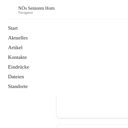
NÖs Senioren Horn
Navigation
Start
Aktuelles
öffnet
Unsere Termine
Artikel
in
Ordner
neuem
Kontakte
Tab
Eindrücke
Dateien
Standorte