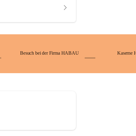
Besuch bei der Firma HABAU
Kaserne 
+4