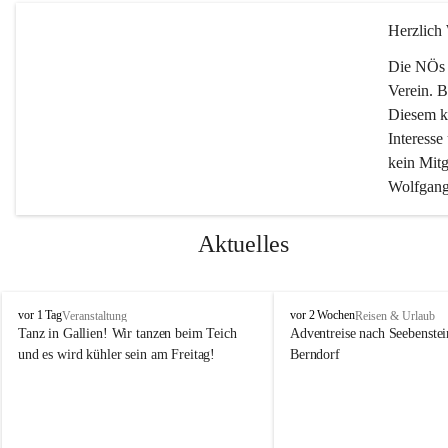
Herzlich
Die NÖs S
Verein. B
Diesem kö
Interesse
kein Mitg
Wolfgang
Aktuelles
N
N
vor 1 Tag
vor 2 Wochen
Veranstaltung
Reisen & Urlaub
Ö
Ö
Tanz in Gallien! Wir tanzen beim Teich 
Adventreise nach Seebenstei
s
s
und es wird kühler sein am Freitag!
Berndorf
S
S
e
e
n
n
i
i
o
o