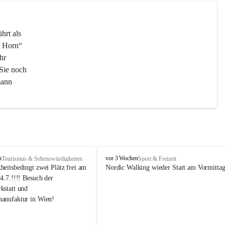
hrt als 
 Horn“  
hr 
 Sie noch 
ann 
N
n
vor 3 Wochen
Tourismus & Sehenswürdigkeiten
Sport & Freizeit
Ö
heitsbedingt zwei Plätz frei am 
Nordic Walking wieder Start am Vormitta
s
4.7.!!!! Besuch der 
S
kstatt und 
e
anufaktur in Wien!
n
i
o