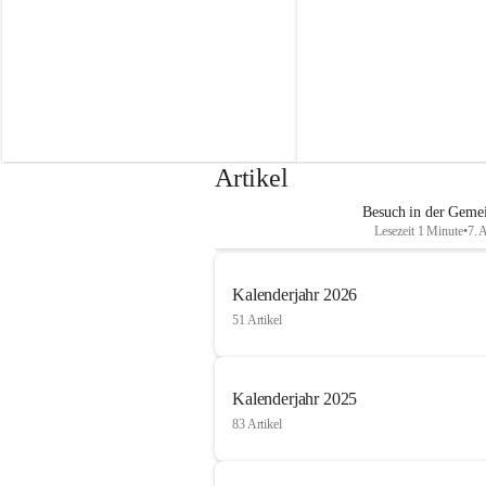
r
r
e
e
n
n
H
H
o
o
r
r
n
n
Artikel
Besuch in der Geme
Lesezeit 1 Minute
•
7. 
Kalenderjahr 2026
51 Artikel
Kalenderjahr 2025
83 Artikel