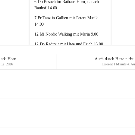
6 Do Besuch im Rathaus Horn, danach 
r
r
Bauhof 14.00
e
e
n
n
7 Fr Tanz in Gallien mit Peters Musik 
H
H
14.00
o
o
r
r
12 Mi Nordic Walking mit Maria 9.00
n
n
12 Do Radtour mit Uwe und Erich 16.00
13 Do Betriebsbesichtigung W4 Campus + 
inde Horn
Auch durch Hitze nicht 
BYD Anm. 14.00
Aug. 2026
Lesezeit 1 Minute
•
4. Au
19 Mi Museumsmittwoch 4 € 18.30
20 Do Besichtigung Wasserwerk 
Doberndorferstr., Kläranlage Horn Anm. 
14.00
26 Mi Museumsmittwoch 4 € 18.30