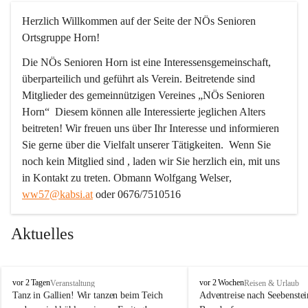
Herzlich Willkommen auf der Seite der NÖs Senioren 
Ortsgruppe Horn!
Die NÖs Senioren Horn ist eine Interessensgemeinschaft, 
überparteilich und geführt als Verein. Beitretende sind 
Mitglieder des gemeinnützigen Vereines „NÖs Senioren 
Horn“  Diesem können alle Interessierte jeglichen Alters 
beitreten! Wir freuen uns über Ihr Interesse und informieren 
Sie gerne über die Vielfalt unserer Tätigkeiten.  Wenn Sie 
noch kein Mitglied sind , laden wir Sie herzlich ein, mit uns 
in Kontakt zu treten. 
Obmann Wolfgang Welser
, 
ww57@kabsi.at
 oder 0676/7510516
Aktuelles
N
N
vor 2 Tagen
vor 2 Wochen
Veranstaltung
Reisen & Urlaub
Ö
Ö
Tanz in Gallien! Wir tanzen beim Teich 
Adventreise nach Seebenstei