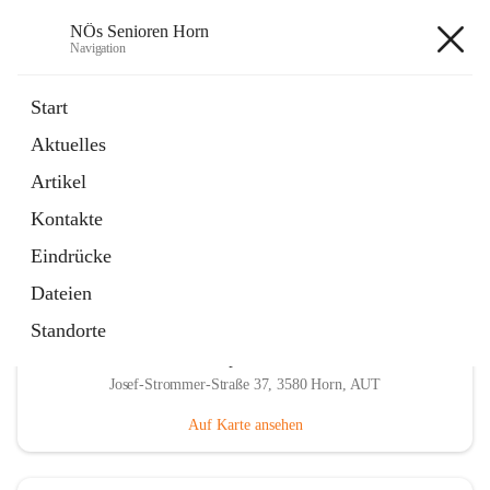
NÖs Senioren Horn
Navigation
NÖs Senioren Horn
Start
Aktuelles
öffnet
Unsere Termine
Artikel
in
Ordner
neuem
Kontakte
Tab
Eindrücke
Dateien
Standorte
Hauptadresse
Josef-Strommer-Straße 37, 3580 Horn, AUT
Auf Karte ansehen