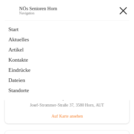
NÖs Senioren Horn
Navigation
NÖs Senioren Horn
Start
Aktuelles
öffnet
Unsere Termine
Artikel
in
Ordner
neuem
Kontakte
Tab
Eindrücke
Dateien
Standorte
Hauptadresse
Josef-Strommer-Straße 37, 3580 Horn, AUT
Auf Karte ansehen