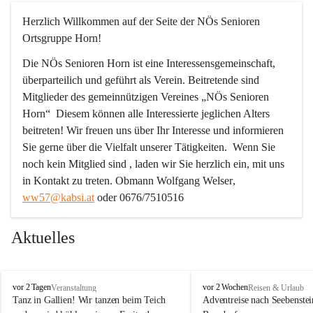
Herzlich Willkommen auf der Seite der NÖs Senioren 
Ortsgruppe Horn!
Die NÖs Senioren Horn ist eine Interessensgemeinschaft, 
überparteilich und geführt als Verein. Beitretende sind 
Mitglieder des gemeinnützigen Vereines „NÖs Senioren 
Horn“  Diesem können alle Interessierte jeglichen Alters 
beitreten! Wir freuen uns über Ihr Interesse und informieren 
Sie gerne über die Vielfalt unserer Tätigkeiten.  Wenn Sie 
noch kein Mitglied sind , laden wir Sie herzlich ein, mit uns 
in Kontakt zu treten. 
Obmann Wolfgang Welser
, 
ww57@kabsi.at
 oder 0676/7510516
Aktuelles
N
N
vor 2 Tagen
vor 2 Wochen
Veranstaltung
Reisen & Urlaub
Ö
Ö
Tanz in Gallien! Wir tanzen beim Teich 
Adventreise nach Seebenstei